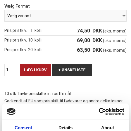
Vælg Format
74,50
DKK
Pris pr stk v.
1
kolli
(eks. moms)
69,00
DKK
Pris pr stk v.
10
kolli
(eks. moms)
63,50
DKK
Pris pr stk v.
20
kolli
(eks. moms)
10 stk Tavle-prisskilte m. rustfri nål.
Godkendt af EU som prisskilt til fødevarer og andre delkatesser.
Kan bruges igen og igen. Skriv med alm.
kridt
eller
speciel tusch
som kan købes her i shoppen.
Consent
Details
About
kolli a 10 stk