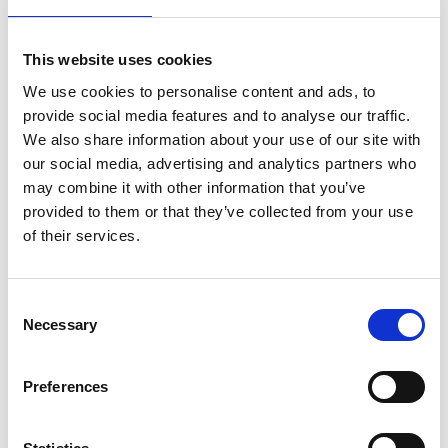
- - - - - - - - - - - - - - - - - -
This website uses cookies
Vælg mellem flere formater
We use cookies to personalise content and ads, to
provide social media features and to analyse our traffic.
We also share information about your use of our site with
Relaterede varer
our social media, advertising and analytics partners who
may combine it with other information that you’ve
provided to them or that they’ve collected from your use
of their services.
Consent
Necessary
Uni chalk marker Tuschpenne
Prisklemme - KLICK pris
Selection
( PWE-5M )
kassette / pris skilte
49,00 DKK
36,00 DKK
Preferences