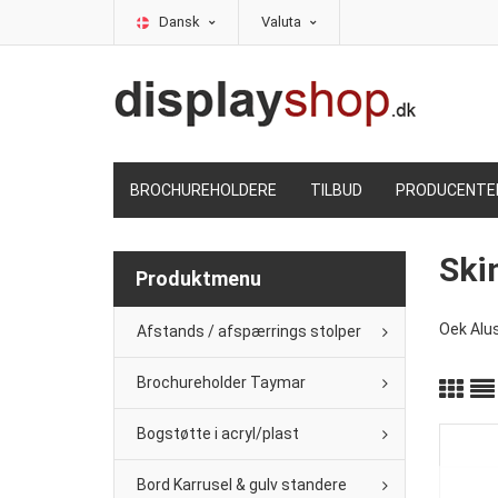
Dansk
Valuta
BROCHUREHOLDERE
TILBUD
PRODUCENTE
Ski
Produktmenu
Oek Alus
Afstands / afspærrings stolper
Brochureholder Taymar
Bogstøtte i acryl/plast
Bord Karrusel & gulv standere