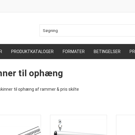
R
PRODUKTKATALOGER
FORMATER
BETINGELSER
PR
nner til ophæng
kinner til ophæng af rammer & pris skilte