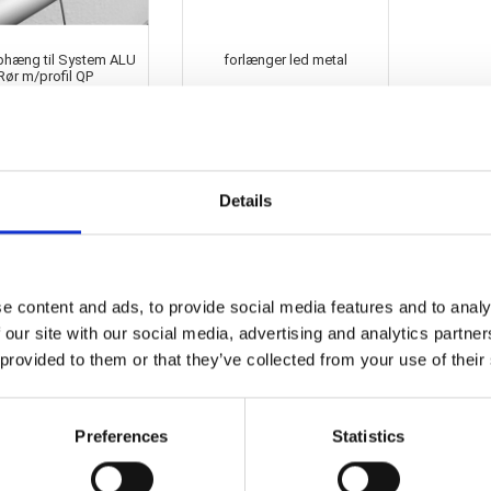
phæng til System ALU
forlænger led metal
Rør m/profil QP
25697
1541490
98,00 DKK
16,50 DKK
Details
e content and ads, to provide social media features and to analy
 our site with our social media, advertising and analytics partn
 provided to them or that they’ve collected from your use of their
Preferences
Statistics