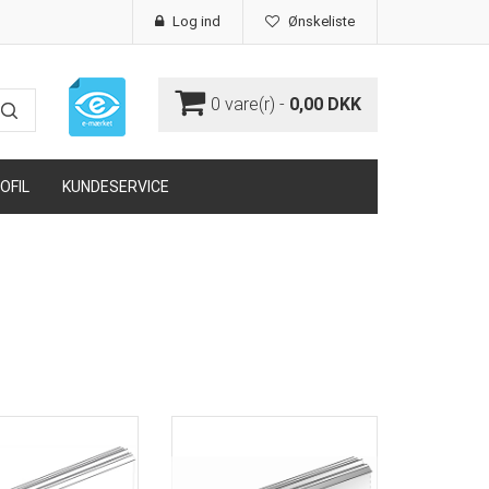
Log ind
Ønskeliste
0
vare(r) -
0,00 DKK
OFIL
KUNDESERVICE