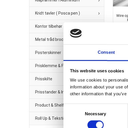
Klaprammer i Aluminium
Kridt tavler ( Posca pen )
Wire o
Kontor tilbehør
Metal tråd brochure/Avis-holder
Consent
Posterskinner
Prisklemme & Fittings
This website uses cookies
Prisskilte
We use cookies to personalis
information about your use of
Prisstander & Info Sort Metal
other information that you’ve
Product & Shelf management
Consent
Necessary
Selection
Roll Up & Tekstil banner