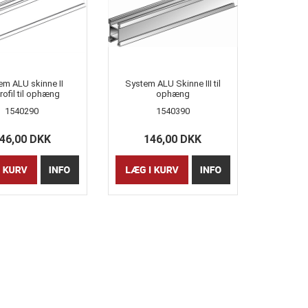
em ALU skinne II
System ALU Skinne III til
ofil til ophæng
ophæng
1540290
1540390
46,00 DKK
146,00 DKK