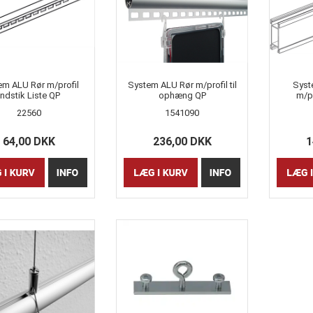
em ALU Rør m/profil
System ALU Rør m/profil til
Syst
Indstik Liste QP
ophæng QP
m/pr
22560
1541090
64,00 DKK
236,00 DKK
1