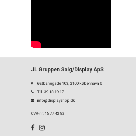
JL Gruppen Salg/Display ApS
Østbanegade 103, 2100 københavn Ø
Tlf. 39 18 19 17
info@displayshop.dk
CVR-nr: 15 77 42 82