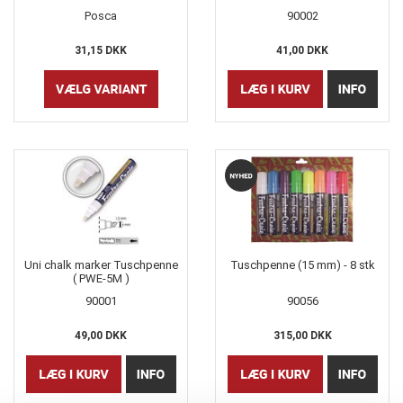
Posca
90002
31,15 DKK
41,00 DKK
Uni chalk marker Tuschpenne
Tuschpenne (15 mm) - 8 stk
( PWE-5M )
90001
90056
49,00 DKK
315,00 DKK