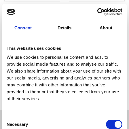
Consent
Details
About
Tuschpenne (6 mm) - 8 stk
This website uses cookies
We use cookies to personalise content and ads, to
90055
provide social media features and to analyse our traffic.
198,00 DKK
We also share information about your use of our site with
our social media, advertising and analytics partners who
may combine it with other information that you’ve
provided to them or that they’ve collected from your use
of their services.
Consent
JL Gruppen Salg/Display ApS
Necessary
Selection