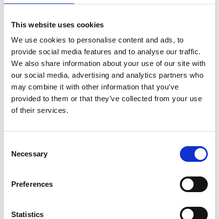
This website uses cookies
2 stk. W230/A4 wall inkl. væg
3 stk. W160/A5 wall inkl. væg
skinne & clips
skinne & clips
We use cookies to personalise content and ads, to
170W230207
169 W160207
provide social media features and to analyse our traffic.
We also share information about your use of our site with
142,50 DKK
157,50 DKK
our social media, advertising and analytics partners who
may combine it with other information that you’ve
provided to them or that they’ve collected from your use
of their services.
Consent
Necessary
Selection
Preferences
Clips til Væg skinne /Par
206CLW
Statistics