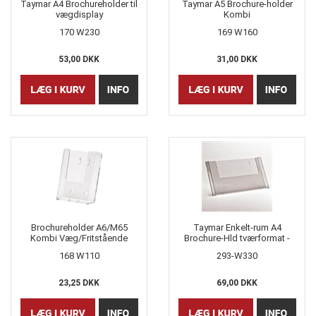
Taymar A4 Brochureholder til
Taymar A5 Brochure-holder
vægdisplay
Kombi
170 W230
169 W160
53,00 DKK
31,00 DKK
Brochureholder A6/M65
Taymar Enkelt-rum A4
Kombi Væg/Fritstående
Brochure-Hld tværformat -
Taymar
væg.
168 W110
293-W330
23,25 DKK
69,00 DKK