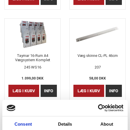
Taymar 16-Rum A4
Væg skinne CL-PL 46cm
Vægsystem Komplet
brochureholdere m/skinne
245 WS16
207
1.099,00 DKK
58,00 DKK
Consent
Details
About