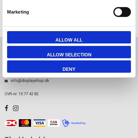
Marketing
ALLOW ALL
JL Gruppen Salg/Display ApS
ALLOW SELECTION
Østbanegade 103, 2100 københavn Ø
DENY
Tlf. 39 18 19 17
info@displayshop.dk
CVR-nr: 15 77 42 82