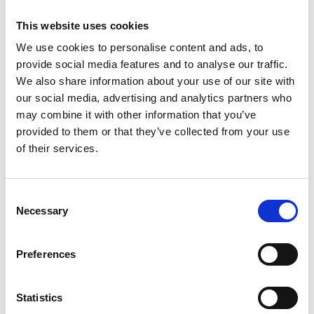
Alu Snap-Frame væg 32 mm
Alu Snap-Frame væg 32 mm
This website uses cookies
Rød - klapramme
Sort
We use cookies to personalise content and ads, to
58506
58507
provide social media features and to analyse our traffic.
We also share information about your use of our site with
our social media, advertising and analytics partners who
may combine it with other information that you’ve
provided to them or that they’ve collected from your use
of their services.
Consent
Necessary
Selection
Alu Snap-Frame væg 32 mm
Alu Snap-Frame væg Rondo
Preferences
Sølv/Grå - klapramme
32 mm Sølv/Grå
58505
58600
Statistics
62,00 DKK