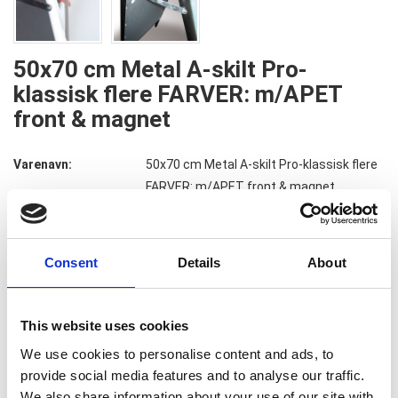
50x70 cm Metal A-skilt Pro-
klassisk flere FARVER: m/APET
front & magnet
Varenavn:
50x70 cm Metal A-skilt Pro-klassisk flere
FARVER: m/APET front & magnet
Varenummer:
2984
Consent
Details
About
999,00
DKK
Pris pr stk v.
1
stk.
(eks. moms)
This website uses cookies
899,00
DKK
Pris pr stk v.
5
stk.
(eks. moms)
We use cookies to personalise content and ads, to
provide social media features and to analyse our traffic.
We also share information about your use of our site with