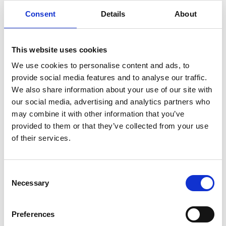
Robust fyrretræ, belagt med lag af kvalitet vejr beskyttelseslak.
Consent
Details
About
Forstærkede samlinger og skriveflade,
komplet med industrielle rustfrit stål beslag
This website uses cookies
Skriveflade er behandlet med sort tavlelak.
Skriv på tavlen med tavlekridt eller speciel tusch, som også kan
We use cookies to personalise content and ads, to
bestilles her i shoppen.
provide social media features and to analyse our traffic.
We also share information about your use of our site with
our social media, advertising and analytics partners who
may combine it with other information that you’ve
Relaterede varer
provided to them or that they’ve collected from your use
of their services.
Consent
Necessary
Selection
Uni chalk marker Tuschpenne
( PWE-5M )
Preferences
49,00 DKK