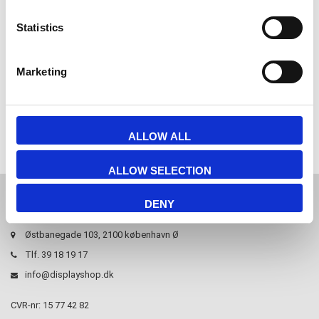
Statistics
Marketing
Hvis du har nogle spørgsmål er du velkommen til at
kontakte
os.
ALLOW ALL
ALLOW SELECTION
JL Gruppen Salg/Display ApS
DENY
Østbanegade 103, 2100 københavn Ø
Tlf. 39 18 19 17
info@displayshop.dk
CVR-nr: 15 77 42 82