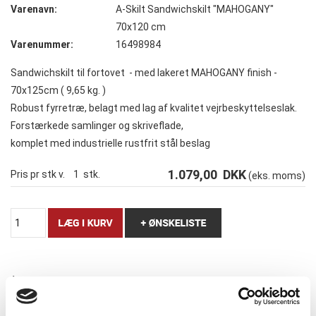
Varenavn:
A-Skilt Sandwichskilt "MAHOGANY"
70x120 cm
Varenummer:
16498984
Sandwichskilt til fortovet - med lakeret MAHOGANY finish -
70x125cm ( 9,65 kg. )
Robust fyrretræ, belagt med lag af kvalitet vejrbeskyttelseslak.
Forstærkede samlinger og skriveflade,
komplet med industrielle rustfrit stål beslag
1.079,00
DKK
Pris pr stk v.
1
stk.
(eks. moms)
1
Sandwichskilt til fortovet - med lakeret MAHOGANY finish -
70x120cm ( 9,65 kg. )