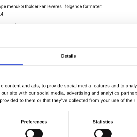
pe menukortholder kan leveres i følgende formater:
A4
terede varer
Details
e content and ads, to provide social media features and to analy
 our site with our social media, advertising and analytics partn
 provided to them or that they’ve collected from your use of their
A3 Salgsdisplay Acryl / Skrå
A6 Salgsdisplay Acryl/Skr
138,00 DKK
28,00 DKK
Preferences
Statistics