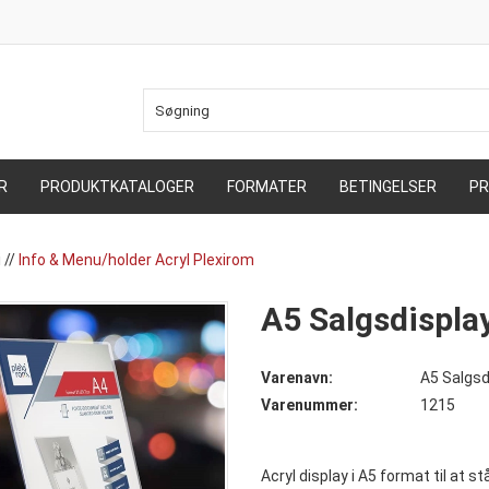
R
PRODUKTKATALOGER
FORMATER
BETINGELSER
PR
i
//
Info & Menu/holder Acryl Plexirom
A5 Salgsdispla
Varenavn:
A5 Salgsd
Varenummer:
1215
Acryl display i A5 format til at st