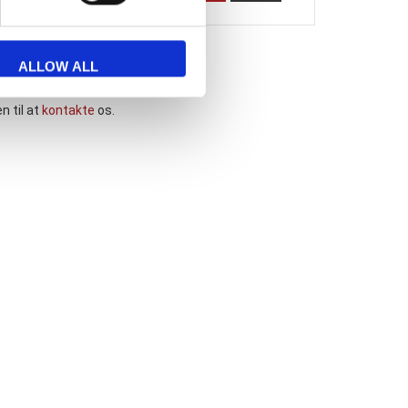
ALLOW ALL
n til at
kontakte
os.