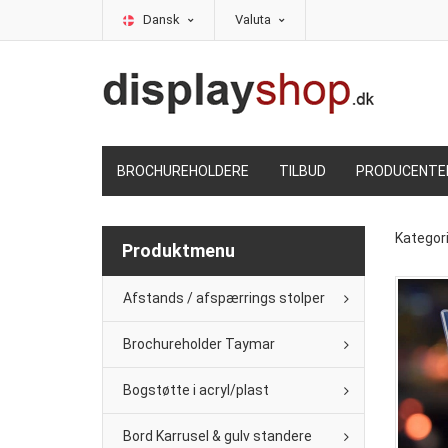
Dansk
Valuta
BROCHUREHOLDERE
TILBUD
PRODUCENTE
Kategor
Produktmenu
Afstands / afspærrings stolper
Brochureholder Taymar
Bogstøtte i acryl/plast
Bord Karrusel & gulv standere