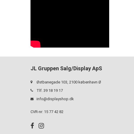
JL Gruppen Salg/Display ApS
Østbanegade 103, 2100 københavn Ø
Tlf. 39 18 19 17
info@displayshop.dk
CVR-nr: 15 77 42 82