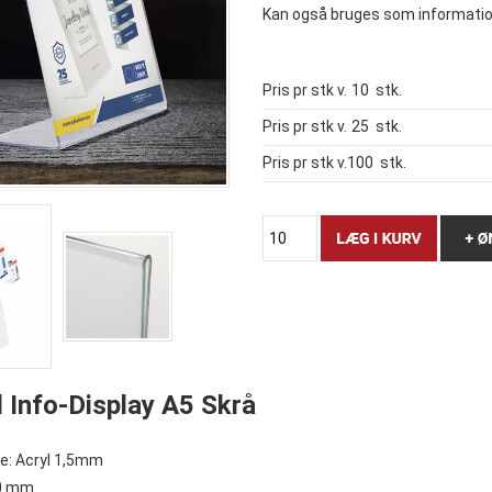
Kan også bruges som informatio
Pris pr stk v.
10
stk.
Pris pr stk v.
25
stk.
Pris pr stk v.
100
stk.
l Info-Display A5 Skrå
e: Acryl 1,5mm
0 mm