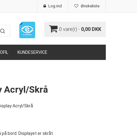
Log ind
Ønskeliste
0
vare(r) -
0,00 DKK
OFIL
KUNDESERVICE
y Acryl/Skrå
isplay Acryl/Skrå
å på bord. Displayet er skråt.