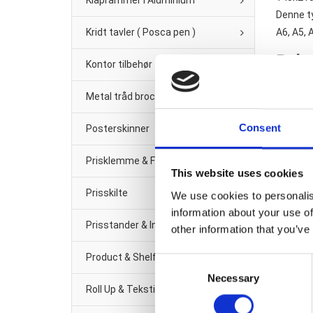
Klaprammer i Aluminium
Denne ty
Kridt tavler ( Posca pen )
A6, A5, 
Rela
Kontor tilbehør
Metal tråd brochure/Avis-holder
Consent
Posterskinner
Prisklemme & Fittings
This website uses cookies
Prisskilte
We use cookies to personalis
information about your use of
Prisstander & Info Sort Metal
other information that you’ve
Product & Shelf management
Consent
Necessary
Selection
Roll Up & Tekstil banner