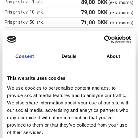
89,00
DKK
Pris pr stk v.
1
stk.
(eks. moms)
79,00
DKK
Pris pr stk v.
10
stk.
(eks. moms)
71,00
DKK
Pris pr stk v.
50
stk.
(eks. moms)
Consent
Details
About
A6 Magnetic Sign Holder 20 mm
Magnetiske skiltholdere i akryl
This website uses cookies
• Fremstillet i PMMA med diamantpolerede kanter
We use cookies to personalise content and ads, to
• Transparent for optimal synlighed af det indsatte
provide social media features and to analyse our traffic.
dokument/papir/foto
We also share information about your use of our site with
• Alsidig portræt eller liggende tilføjelse til din visuelle skærm, kan
our social media, advertising and analytics partners who
også lægges fladt
may combine it with other information that you’ve
provided to them or that they’ve collected from your use
of their services.