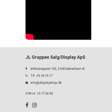
JL Gruppen Salg/Display ApS
Østbanegade 103, 2100 københavn Ø
Tlf. 39 18 19 17
info@displayshop.dk
CVR-nr: 15 77 42 82