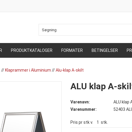
R
PRODUKTKATALOGER
FORMATER
BETINGELSER
PR
i
//
Klaprammer i Aluminium
//
Alu-klap A-skilt
ALU klap A-ski
Varenavn:
ALU klap 
Varenummer:
52403 AL
Pris pr stk v.
1
stk.