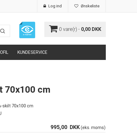
Log ind
Ønskeliste
0
vare(r) -
0,00 DKK
OFIL
KUNDESERVICE
lt 70x100 cm
A-skilt 70x100 cm
U
995,00
DKK
(eks. moms)