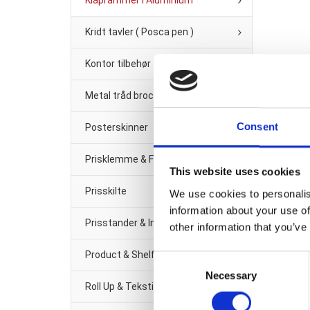
Klaprammer i Aluminium
Kridt tavler ( Posca pen )
Kontor tilbehør
Metal tråd brochure/Avis-holder
Consent
Posterskinner
Prisklemme & Fittings
This website uses cookies
Prisskilte
We use cookies to personalis
information about your use of
Prisstander & Info Sort Metal
other information that you’ve
Product & Shelf management
Consent
Necessary
Selection
Roll Up & Tekstil banner