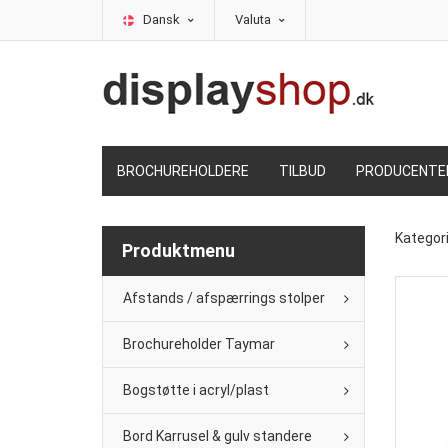
Dansk
Valuta
BROCHUREHOLDERE
TILBUD
PRODUCENTE
Kategor
Produktmenu
Afstands / afspærrings stolper
Brochureholder Taymar
Bogstøtte i acryl/plast
Bord Karrusel & gulv standere