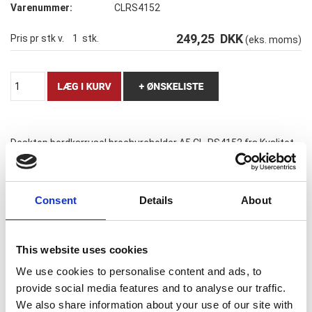
Varenummer:
CLRS4152
249,25
DKK
Pris pr stk v.
1
stk.
(eks. moms)
Desktop bordkarrusel brochureholder A5 CL-RS4152 fra Kvalitet
´s producenten Taymar UK.
4 POCKET A5 DESKTOP SPINNER
4 stk. A5 brochureholder med spinner ( kvardratisk) skal samles
Consent
Details
About
ankommer "flad pakke"
kommer også som A5 & A4, samt med 3 rum "Triangel"
This website uses cookies
We use cookies to personalise content and ads, to
Introducing vores Desktop bordkarrusel brochureholder 3 x A5
provide social media features and to analyse our traffic.
nr.CL-RS4152 Dette elegante og praktiske produkt er designet til
We also share information about your use of our site with
at organisere og præsentere dine brochurer og reklamemateriale