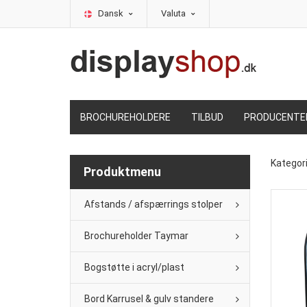
Dansk
Valuta
BROCHUREHOLDERE
TILBUD
PRODUCENTE
Kategor
Produktmenu
Afstands / afspærrings stolper
Brochureholder Taymar
Bogstøtte i acryl/plast
Bord Karrusel & gulv standere