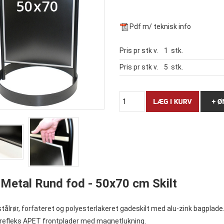
Pdf m/ teknisk info
Pris pr stk v.
1
stk.
Pris pr stk v.
5
stk.
 Metal Rund fod - 50x70 cm Skilt
ålrør, forfateret og polyesterlakeret gadeskilt med alu-zink bagplade.
irefleks APET frontplader med magnetlukning.