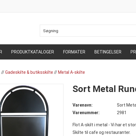
R
PRODUKTKATALOGER
FORMATER
BETINGELSER
PR
i
//
Gadeskilte & butiksskilte
//
Metal A-skilte
Sort Metal Run
Varenavn:
Sort Meta
Varenummer:
2981
Flot A-skilt i metal - Vi har et sto
Skilte til cafe og restauranter.