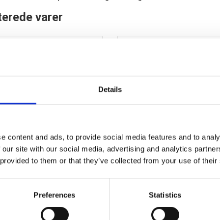
terede varer
Details
e content and ads, to provide social media features and to analy
ca Penne Hvid - Flere tykkelser
Tuschpenne (6 mm) - 8 stk
 our site with our social media, advertising and analytics partn
 provided to them or that they’ve collected from your use of their
31,15 DKK
198,00 DKK
Preferences
Statistics