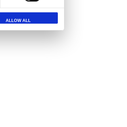
n til at
kontakte
os.
ALLOW ALL