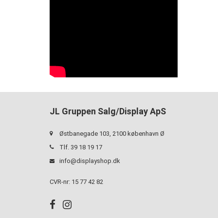
JL Gruppen Salg/Display ApS
Østbanegade 103, 2100 københavn Ø
Tlf. 39 18 19 17
info@displayshop.dk
CVR-nr: 15 77 42 82