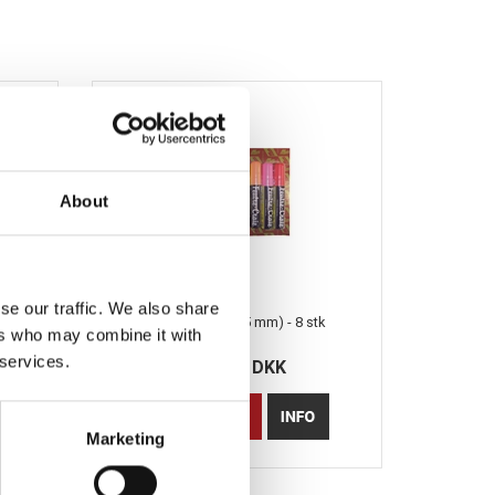
About
se our traffic. We also share
Tuschpenne (15 mm) - 8 stk
ers who may combine it with
 services.
315,00 DKK
Marketing