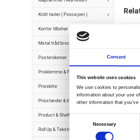
Klaprammer i Aluminium
Rela
Kridt tavler ( Posca pen )
Kontor tilbehør
Metal tråd brochure/Avis-holder
Consent
Posterskinner
Prisklemme & Fittings
This website uses cookies
Prisskilte
We use cookies to personalis
Pos
information about your use of
Prisstander & Info Sort Metal
other information that you’ve
Product & Shelf management
Consent
Necessary
Selection
Roll Up & Tekstil banner