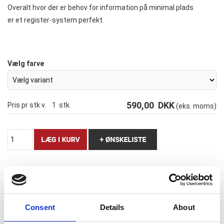
Overalt hvor der er behov for information på minimal plads
er et register-system perfekt.
Vælg farve
590,00
DKK
Pris pr stk v.
1
stk.
(eks. moms)
INFOLINE - Flipdisplay-Registersystem
m. 8 stk A4 info-rammer
Consent
Details
About
Kan både bruges til at stå på bord eller ophæng