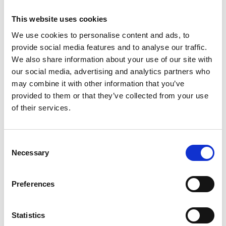
på væg. Metallakeret ophæng.
This website uses cookies
Incl.
We use cookies to personalise content and ads, to
- 8 stk A4 info-rammer - vælg farve
provide social media features and to analyse our traffic.
- 8 stk PVC lommer
We also share information about your use of our site with
- Grå metallakeret L-formet holder.
our social media, advertising and analytics partners who
may combine it with other information that you’ve
Mål: H: 30 cm
provided to them or that they’ve collected from your use
of their services.
Consent
Vælg farve: Sort, grå, hvid, grøn, blå
Necessary
Selection
For flere INFOLINE modeller - se under menupunkt
produktkataloger
Preferences
eller kontakt os på tlf. +45 39 18 19 17.
Statistics