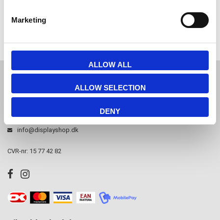
Marketing
Hvis du har nogle spørgsmål er du velkommen til at
kontakte
os.
ALLOW ALL
JL Gruppen Salg/Display ApS
ALLOW SELECTION
Østbanegade 103, 2100 københavn Ø
DENY
Tlf. 39 18 19 17
info@displayshop.dk
CVR-nr: 15 77 42 82