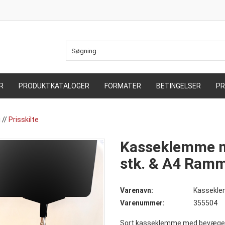
R
PRODUKTKATALOGER
FORMATER
BETINGELSER
PR
i
//
Prisskilte
Kasseklemme m
stk. & A4 Ram
Varenavn:
Kassekle
Varenummer:
355504
Sort kasseklemme med bevægeli