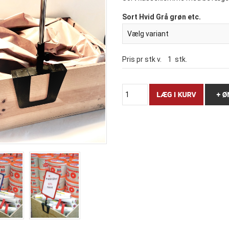
Sort Hvid Grå grøn etc.
Pris pr stk v.
1
stk.