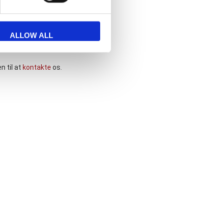
ALLOW ALL
n til at
kontakte
os.