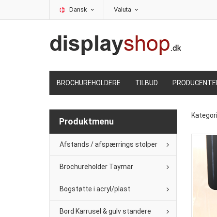
Dansk
Valuta
BROCHUREHOLDERE
TILBUD
PRODUCENTE
Kategor
Produktmenu
Afstands / afspærrings stolper
Brochureholder Taymar
Bogstøtte i acryl/plast
Bord Karrusel & gulv standere