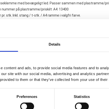
seklemme med bevægeligt led. Passer sammen med plastramme/prisskilt i
re nummer på plastramme/priskilt: A4: 13400
 pr. stk. Inkl. stang / t-stk. / A4 ramme i valgfri farve.
terede varer
Details
e content and ads, to provide social media features and to analy
 our site with our social media, advertising and analytics partn
 provided to them or that they’ve collected from your use of their
lterammer plast m/topindskub - div
Plastlomme til skilterammer - F
farver
formater
Preferences
Statistics
11,00 DKK