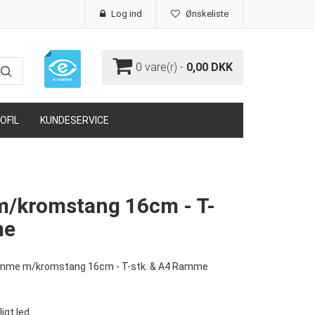
Log ind
Ønskeliste
0
vare(r) -
0,00 DKK
OFIL
KUNDESERVICE
/kromstang 16cm - T-
me
mme m/kromstang 16cm - T-stk. & A4 Ramme
gt led.