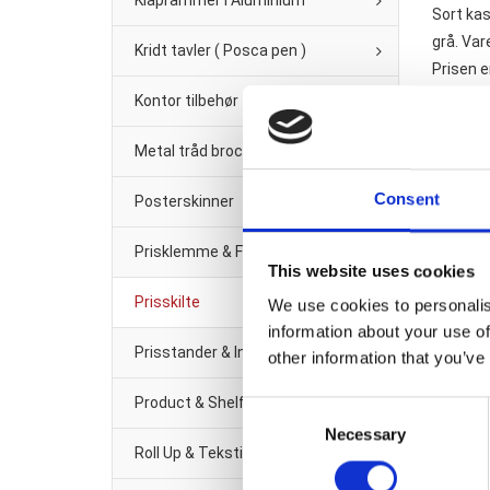
Klaprammer i Aluminium
Sort kas
grå. Va
Kridt tavler ( Posca pen )
Prisen er
Kontor tilbehør
Rela
Metal tråd brochure/Avis-holder
Consent
Posterskinner
Prisklemme & Fittings
This website uses cookies
Prisskilte
We use cookies to personalis
information about your use of
Prisstander & Info Sort Metal
other information that you’ve
A5 ski
Product & Shelf management
Consent
Necessary
Selection
Roll Up & Tekstil banner