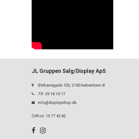
JL Gruppen Salg/Display ApS
Østbanegade 103, 2100 københavn Ø
Tlf. 39 18 19 17
info@displayshop.dk
CVR-nr: 15 77 42 82