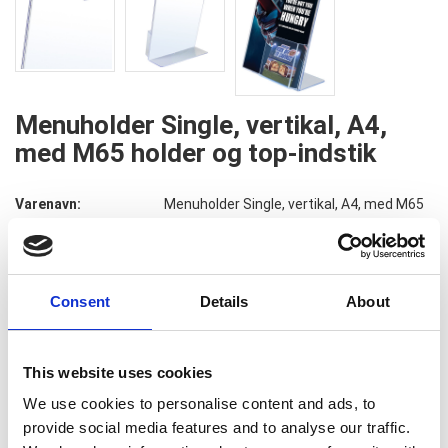
Menuholder Single, vertikal, A4,
med M65 holder og top-indstik
Varenavn:
Menuholder Single, vertikal, A4, med M65
holder og top-indstik
Varenummer:
2565
Consent
Details
About
Download manual
65,00
DKK
Pris pr stk v.
10
stk.
(eks. moms)
This website uses cookies
62,00
DKK
Pris pr stk v.
50
stk.
(eks. moms)
We use cookies to personalise content and ads, to
provide social media features and to analyse our traffic.
52,00
DKK
Pris pr stk v.
100
stk.
(eks. moms)