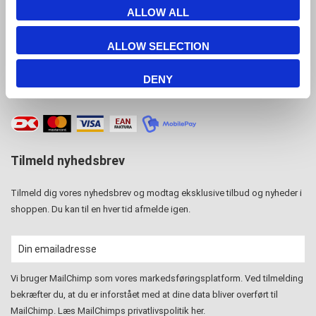
Tlf. 39 18 19 17
ALLOW ALL
info@displayshop.dk
ALLOW SELECTION
CVR-nr: 15 77 42 82
DENY
Tilmeld nyhedsbrev
Tilmeld dig vores nyhedsbrev og modtag eksklusive tilbud og nyheder i
shoppen. Du kan til en hver tid afmelde igen.
Vi bruger MailChimp som vores markedsføringsplatform. Ved tilmelding
bekræfter du, at du er inforstået med at dine data bliver overført til
MailChimp. Læs MailChimps privatlivspolitik
her
.