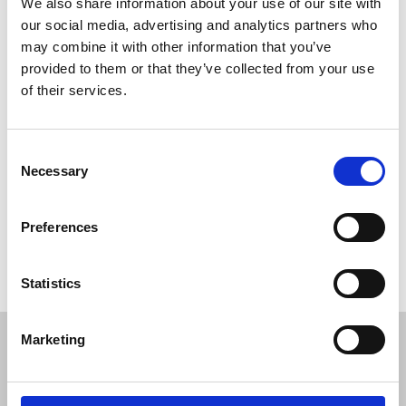
We also share information about your use of our site with
our social media, advertising and analytics partners who
may combine it with other information that you’ve
provided to them or that they’ve collected from your use
of their services.
Akryl menuholder til indstik af A4 ark i top. Holderen - i højre side -
er beregnet til flere kort eller brochurer. Skrå og fritstående.
Consent
Necessary
Selection
Preferences
Hvis du har nogle spørgsmål er du velkommen til at
kontakte
os.
Statistics
Marketing
JL Gruppen Salg/Display ApS
Østbanegade 103, 2100 københavn Ø