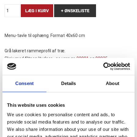
Menu-tavle til ophæng. Format 40x60 cm
Grå lakeret rammeprofil af træ.
Skriv med filtpen/tudser - se vare nr.
90001
og
90025
.
Findes også i 50x80 cm - se vare nr.
805672
Consent
Details
About
Relaterede varer
This website uses cookies
We use cookies to personalise content and ads, to
provide social media features and to analyse our traffic.
We also share information about your use of our site with
Uni chalk marker Tuschpenne
our social media, advertising and analytics partners who