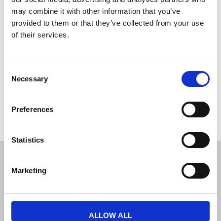
( PWE-5M )
may combine it with other information that you’ve
49,00 DKK
provided to them or that they’ve collected from your use
of their services.
Consent
Necessary
Selection
Hvis du har nogle spørgsmål er du velkommen til at
kontakte
os.
Preferences
Statistics
JL Gruppen Salg/Display ApS
Marketing
Østbanegade 103, 2100 københavn Ø
Tlf. 39 18 19 17
info@displayshop.dk
ALLOW ALL