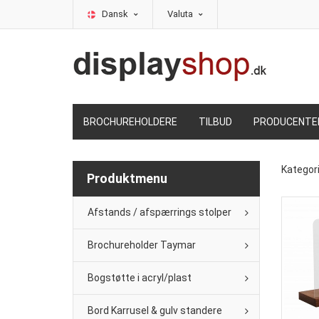
Dansk
Valuta
BROCHUREHOLDERE
TILBUD
PRODUCENTE
Kategor
Produktmenu
Afstands / afspærrings stolper
Brochureholder Taymar
Bogstøtte i acryl/plast
Bord Karrusel & gulv standere