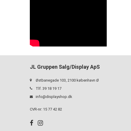
JL Gruppen Salg/Display ApS
Østbanegade 103, 2100 københavn Ø
Tlf. 39 18 19 17
info@displayshop.dk
CVR-nr: 15 77 42 82