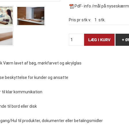
PdF- info /mål på nyseskær
Pris pr stk v.
1
stk.
k Værn lavet af bøg, mørkfarvet og akrylglas
se beskyttelse for kunder og ansatte
r til klar kommunikation
de til bord eller disk
ng/Hul til produkter, dokumenter eller betalingsmidler