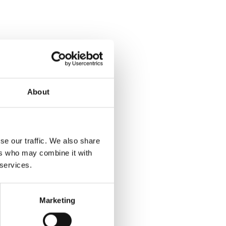
About
n til at
kontakte
os.
se our traffic. We also share
ers who may combine it with
 services.
Marketing