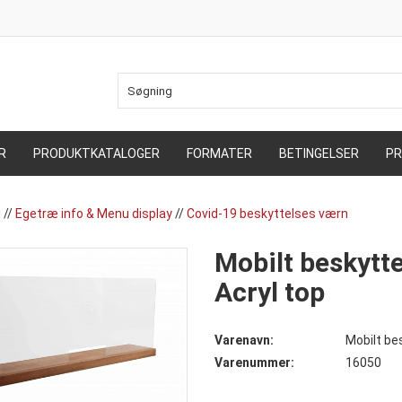
R
PRODUKTKATALOGER
FORMATER
BETINGELSER
PR
i
//
Egetræ info & Menu display
//
Covid-19 beskyttelses værn
Mobilt beskytt
Acryl top
Varenavn:
Mobilt be
Varenummer:
16050