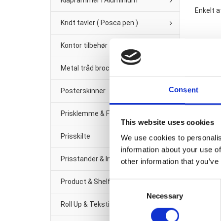
Klaprammer i Aluminium
Enkelt a
Kridt tavler ( Posca pen )
Kontor tilbehør
Metal tråd brochure/Avis-holder
Consent
Posterskinner
Prisklemme & Fittings
This website uses cookies
Prisskilte
We use cookies to personalis
information about your use of
Prisstander & Info Sort Metal
other information that you’ve
Product & Shelf management
Consent
Necessary
Selection
Roll Up & Tekstil banner