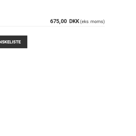
m
675,00
DKK
(eks. moms)