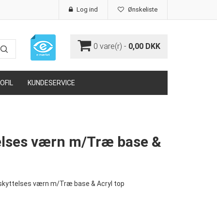
Log ind
Ønskeliste
0
vare(r) -
0,00 DKK
OFIL
KUNDESERVICE
elses værn m/Træ base &
skyttelses værn m/Træ base & Acryl top