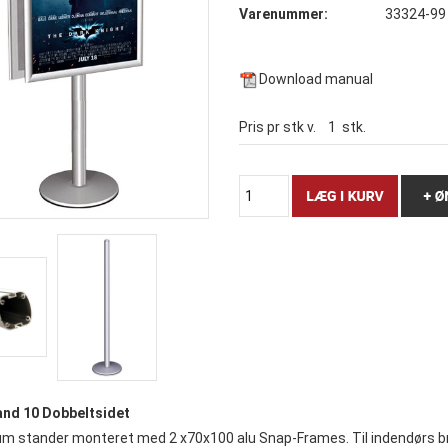
Varenummer:
33324-99
Download manual
Pris pr stk v.
1
stk.
and 10 Dobbeltsidet
um stander monteret med 2 x70x100 alu Snap-Frames. Til indendørs b