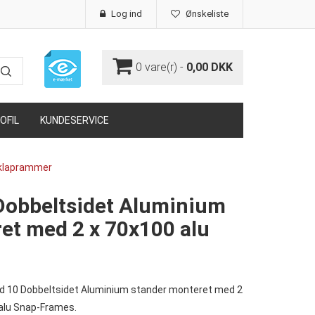
Log ind
Ønskeliste
0
vare(r) -
0,00 DKK
OFIL
KUNDESERVICE
 klaprammer
Dobbeltsidet Aluminium
et med 2 x 70x100 alu
d 10 Dobbeltsidet Aluminium stander monteret med 2
alu Snap-Frames.