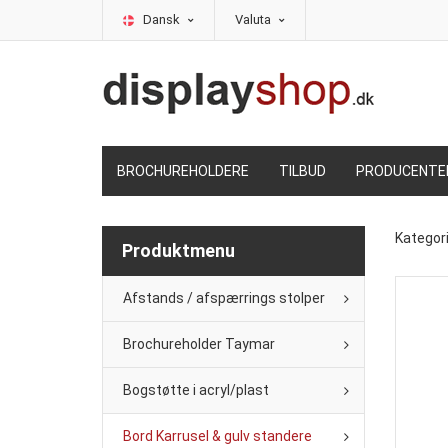
Dansk
Valuta
BROCHUREHOLDERE
TILBUD
PRODUCENTE
Kategor
Produktmenu
Afstands / afspærrings stolper
Brochureholder Taymar
Bogstøtte i acryl/plast
Bord Karrusel & gulv standere