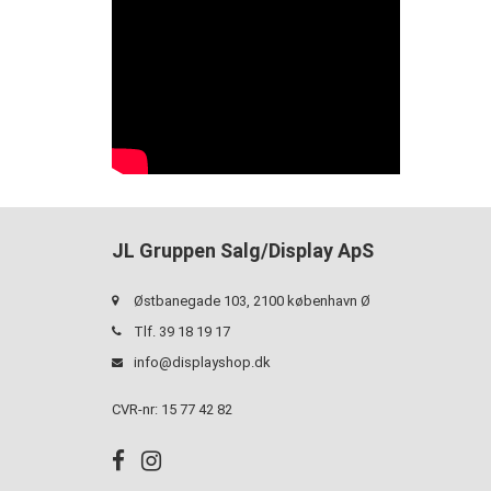
JL Gruppen Salg/Display ApS
Østbanegade 103, 2100 københavn Ø
Tlf. 39 18 19 17
info@displayshop.dk
CVR-nr: 15 77 42 82