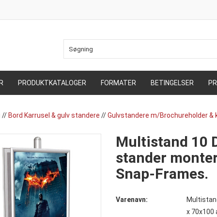
R
PRODUKTKATALOGER
FORMATER
BETINGELSER
PR
i
//
Bord Karrusel & gulv standere
//
Gulvstandere m/Brochureholder &
Multistand 10 
stander monter
Snap-Frames.
Varenavn:
Multistan
x 70x100 