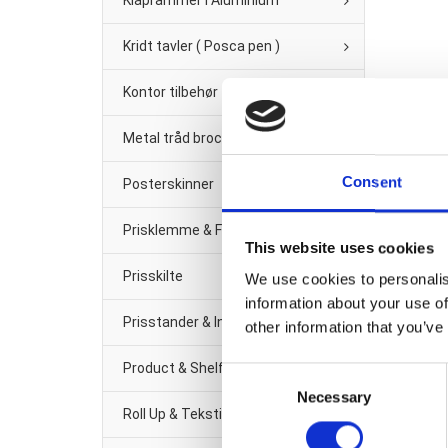
Klaprammer i Aluminium
Kridt tavler ( Posca pen )
Kontor tilbehør
Metal tråd brochure/Avis-holder
Consent
Posterskinner
Prisklemme & Fittings
This website uses cookies
Prisskilte
We use cookies to personalis
information about your use of
Prisstander & Info Sort Metal
other information that you’ve
Product & Shelf management
Consent
Necessary
Selection
Roll Up & Tekstil banner