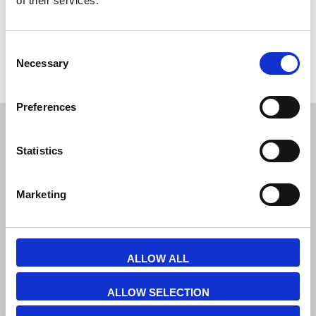
of their services.
Consent
Hvis du har nogle spørgsmål er du velkommen til at
kontakte
os.
Necessary
Selection
Preferences
JL Gruppen Salg/Display ApS
Statistics
Østbanegade 103, 2100 københavn Ø
Tlf. 39 18 19 17
Marketing
info@displayshop.dk
CVR-nr: 15 77 42 82
ALLOW ALL
ALLOW SELECTION