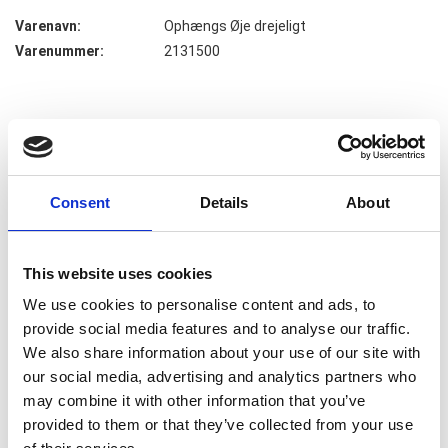
Varenavn:
Ophængs Øje drejeligt
Varenummer:
2131500
2,80
DKK
Pris pr stk v.
1
(eks. moms)
Consent
Details
About
This website uses cookies
We use cookies to personalise content and ads, to
provide social media features and to analyse our traffic.
Ophængsøje drejeligt
We also share information about your use of our site with
Til ophæng af rammer ved brug af kroge / snor o.lign.
our social media, advertising and analytics partners who
may combine it with other information that you’ve
Passer til Skilterammer i plast = profil 100.
provided to them or that they’ve collected from your use