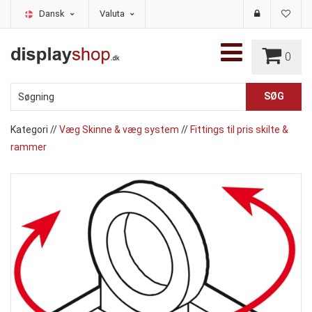
Dansk
Valuta
0
Kategori
//
Væg Skinne & væg system
//
Fittings til pris skilte &
rammer