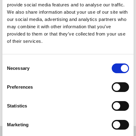
Let at montere og adskille uden værktøj til anden anvendelse
provide social media features and to analyse our traffic.
We also share information about your use of our site with
Mobil skillevæg lavet af 6 mm klar Acryl plade
our social media, advertising and analytics partners who
may combine it with other information that you’ve
Skrue / klemme løsning til fastgørelse og brug på et bord
provided to them or that they’ve collected from your use
Højde: 700 mm
of their services.
Bredder: 800, eller 1000 mm til rådighed
Consent
Necessary
Selection
Preferences
Hvis du har nogle spørgsmål er du velkommen til at
kontakte
os.
Statistics
Marketing