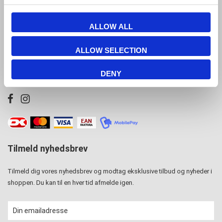
JL Gruppen Salg/Display ApS
ALLOW ALL
Østbanegade 103, 2100 københavn Ø
Tlf. 39 18 19 17
ALLOW SELECTION
info@displayshop.dk
DENY
CVR-nr: 15 77 42 82
Tilmeld nyhedsbrev
Tilmeld dig vores nyhedsbrev og modtag eksklusive tilbud og nyheder i
shoppen. Du kan til en hver tid afmelde igen.