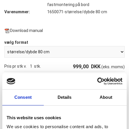
fastmontering på bord
Varenummer:
1650071-størrelse/dybde 80 cm
Download manual
vælg format
999,00
DKK
Pris pr stk v.
1
stk.
(eks. moms)
Consent
Details
About
Nyseskærm / Hygiejnebeskyttelsen til f.eks. Kontorer og
restauranter
This website uses cookies
We use cookies to personalise content and ads, to