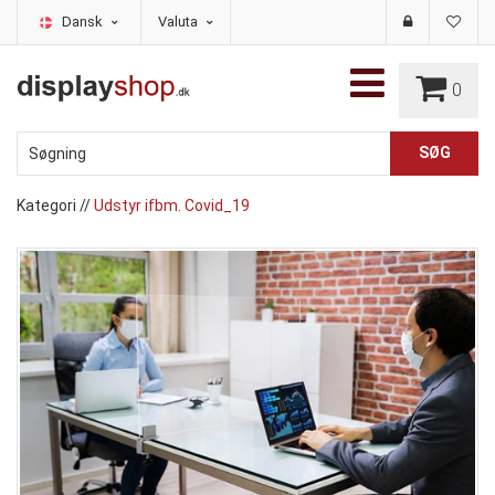
Dansk
Valuta
0
Kategori
//
Udstyr ifbm. Covid_19