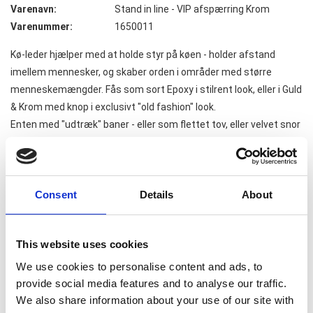
Varenavn:
Stand in line - VIP afspærring Krom
Varenummer:
1650011
Kø-leder hjælper med at holde styr på køen - holder afstand
imellem mennesker, og skaber orden i områder med større
menneskemængder. Fås som sort Epoxy i stilrent look, eller i Guld
& Krom med knop i exclusivt "old fashion" look.
Enten med "udtræk" baner - eller som flettet tov, eller velvet snor
i flere farver.
Kombineres evt. med væg beslag - eller som Løst stående.
1.125,00
DKK
Pris pr stk v.
1
stk.
(eks. moms)
Consent
Details
About
1.095,00
DKK
Pris pr stk v.
4
stk.
(eks. moms)
995,00
DKK
Pris pr stk v.
10
stk.
(eks. moms)
This website uses cookies
We use cookies to personalise content and ads, to
provide social media features and to analyse our traffic.
We also share information about your use of our site with