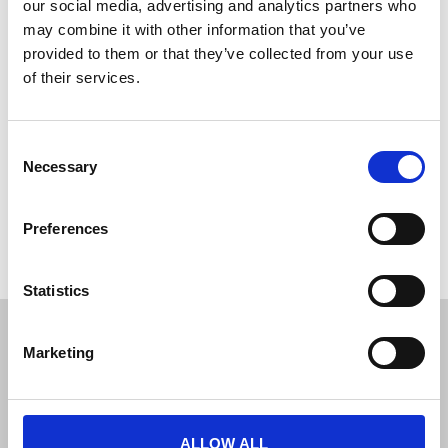
our social media, advertising and analytics partners who
may combine it with other information that you’ve
Super kvalitet´s udendørs Krom / Metal med Sort Selebånd 210
provided to them or that they’ve collected from your use
cm.
of their services.
Pris pr. stk.
vægt ca.10,5 kg. 101 X 31 X31 CM
Bestillingsvare cirka 6-8 dages levering.
Consent
Necessary
Selection
Preferences
Hvis du har nogle spørgsmål er du velkommen til at
kontakte
os.
Statistics
JL Gruppen Salg/Display ApS
Marketing
Østbanegade 103, 2100 københavn Ø
Tlf. 39 18 19 17
info@displayshop.dk
ALLOW ALL