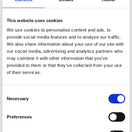
Materiale: Transparent sprøjtestøbt miljø-venlig polystyren.
Mål: H:517 B:230mm D:32mm x 3
Antal stk pr karton: 12 stk
This website uses cookies
Kartonvægt: 18 kg
We use cookies to personalise content and ads, to
provide social media features and to analyse our traffic.
Kontakt os for tilbud ved større antal.
We also share information about your use of our site with
our social media, advertising and analytics partners who
Relaterede varer
may combine it with other information that you’ve
provided to them or that they’ve collected from your use
of their services.
Consent
Necessary
Selection
Løse skillerum til A4
brochuredisplay
5,50 DKK
Preferences