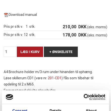
Download manual
210,00
DKK
Pris pr stk v.
1
stk.
(eks. moms)
178,00
DKK
Pris pr stk v.
12
stk.
(eks. moms)
A4 Brochure-holder m/3 rum under hinanden til ophæng.
Løse skillerum CD1 (vare nr.
201-CD1
) fås som tilbehør til
opdeling til 2 x M65.
Forsynet med skjulte skruehuller.
Kombineres efter behov med flere under eller ved siden af
hinanden.
Ideel løsning til venteværelse etc.
Consent
Details
About