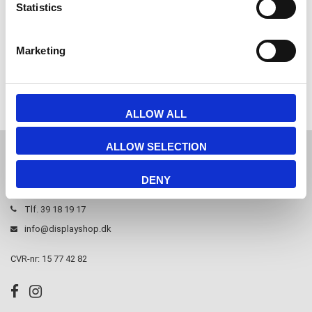
Statistics
Marketing
Hvis du har nogle spørgsmål er du velkommen til at
kontakte
os.
ALLOW ALL
ALLOW SELECTION
JL Gruppen Salg/Display ApS
DENY
Østbanegade 103, 2100 københavn Ø
Tlf. 39 18 19 17
info@displayshop.dk
CVR-nr: 15 77 42 82