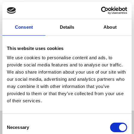
Taymar® M65 1/3 A4 4-Rum Brochure-holder
Med plads til 4 brochure/flyer. Fritstående.
Optager meget lidt plads på bord eller disk.
Consent
Details
About
Materiale: Transparent sprøjtestøbt miljø-venlig polystyren.
Mål: H:258mm B:110mm D:32mm x 4
This website uses cookies
Antal stk pr karton: 20 stk
We use cookies to personalise content and ads, to
provide social media features and to analyse our traffic.
We also share information about your use of our site with
our social media, advertising and analytics partners who
may combine it with other information that you’ve
Hvis du har nogle spørgsmål er du velkommen til at
kontakte
os.
provided to them or that they’ve collected from your use
of their services.
Consent
JL Gruppen Salg/Display ApS
Necessary
Selection