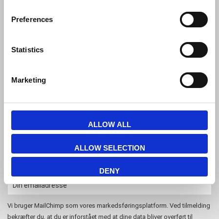
Østbanegade 103, 2100 københavn Ø
Tlf. 39 18 19 17
Preferences
info@displayshop.dk
Statistics
CVR-nr: 15 77 42 82
Marketing
Tilmeld nyhedsbrev
ALLOW ALL
Tilmeld dig vores nyhedsbrev og modtag eksklusive tilbud og nyheder i
ALLOW SELECTION
shoppen. Du kan til en hver tid afmelde igen.
DENY
Vi bruger MailChimp som vores markedsføringsplatform. Ved tilmelding
bekræfter du, at du er inforstået med at dine data bliver overført til