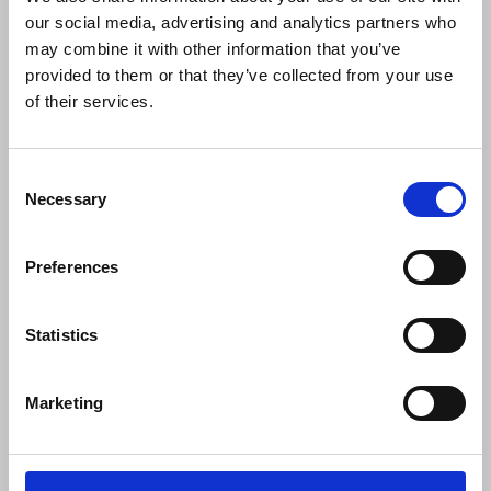
our social media, advertising and analytics partners who
info@displayshop.dk
may combine it with other information that you’ve
CVR-nr: 15 77 42 82
provided to them or that they’ve collected from your use
of their services.
Consent
Necessary
Selection
Tilmeld nyhedsbrev
Preferences
Tilmeld dig vores nyhedsbrev og modtag eksklusive tilbud og nyheder i
shoppen. Du kan til en hver tid afmelde igen.
Statistics
Marketing
Vi bruger MailChimp som vores markedsføringsplatform. Ved tilmelding
bekræfter du, at du er inforstået med at dine data bliver overført til
MailChimp. Læs MailChimps privatlivspolitik
her
.