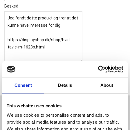
Besked
Consent
Details
About
This website uses cookies
JL Gruppen Salg/Display ApS
We use cookies to personalise content and ads, to
Østbanegade 103, 2100 københavn Ø
provide social media features and to analyse our traffic.
Tlf. 39 18 19 17
We also share information about your use of our site with