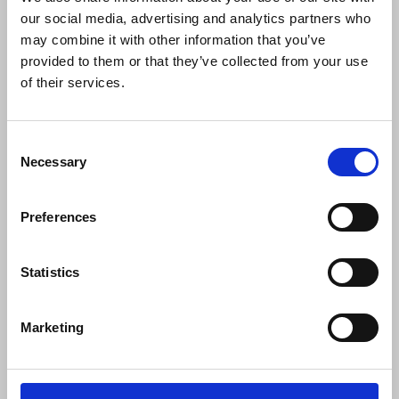
our social media, advertising and analytics partners who
info@displayshop.dk
may combine it with other information that you’ve
CVR-nr: 15 77 42 82
provided to them or that they’ve collected from your use
of their services.
Consent
Necessary
Selection
Tilmeld nyhedsbrev
Preferences
Tilmeld dig vores nyhedsbrev og modtag eksklusive tilbud og nyheder i
shoppen. Du kan til en hver tid afmelde igen.
Statistics
Marketing
Vi bruger MailChimp som vores markedsføringsplatform. Ved tilmelding
bekræfter du, at du er inforstået med at dine data bliver overført til
MailChimp. Læs MailChimps privatlivspolitik
her
.