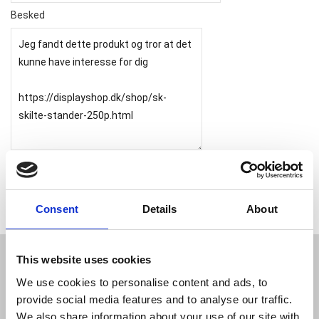
Besked
Consent
Details
About
This website uses cookies
JL Gruppen Salg/Display ApS
We use cookies to personalise content and ads, to
Østbanegade 103, 2100 københavn Ø
provide social media features and to analyse our traffic.
Tlf. 39 18 19 17
We also share information about your use of our site with