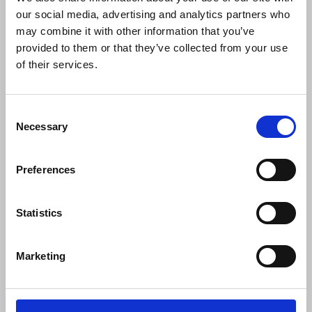
our social media, advertising and analytics partners who
info@displayshop.dk
may combine it with other information that you’ve
CVR-nr: 15 77 42 82
provided to them or that they’ve collected from your use
of their services.
Consent
Necessary
Selection
Tilmeld nyhedsbrev
Preferences
Tilmeld dig vores nyhedsbrev og modtag eksklusive tilbud og nyheder i
shoppen. Du kan til en hver tid afmelde igen.
Statistics
Marketing
Vi bruger MailChimp som vores markedsføringsplatform. Ved tilmelding
bekræfter du, at du er inforstået med at dine data bliver overført til
MailChimp. Læs MailChimps privatlivspolitik
her
.