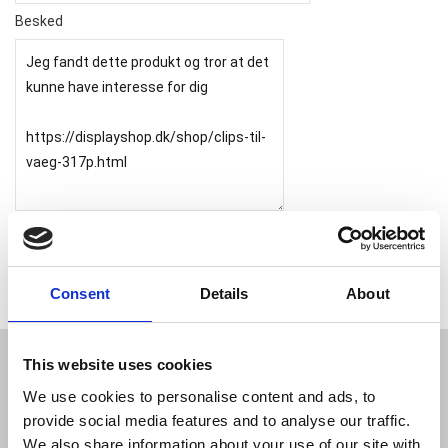
Besked
Consent
Details
About
This website uses cookies
JL Gruppen Salg/Display ApS
We use cookies to personalise content and ads, to
Østbanegade 103, 2100 københavn Ø
provide social media features and to analyse our traffic.
Tlf. 39 18 19 17
We also share information about your use of our site with