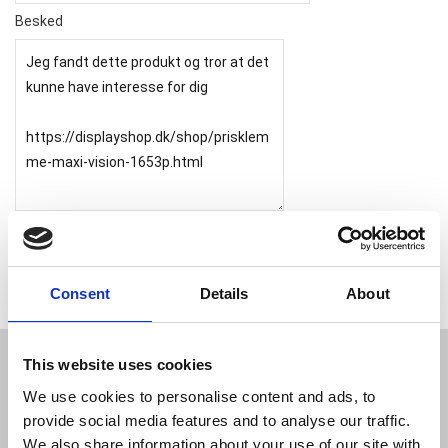
Besked
Consent
Details
About
This website uses cookies
JL Gruppen Salg/Display ApS
We use cookies to personalise content and ads, to
Østbanegade 103, 2100 københavn Ø
provide social media features and to analyse our traffic.
Tlf. 39 18 19 17
We also share information about your use of our site with