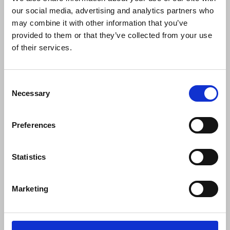
our social media, advertising and analytics partners who
info@displayshop.dk
may combine it with other information that you’ve
CVR-nr: 15 77 42 82
provided to them or that they’ve collected from your use
of their services.
Consent
Necessary
Selection
Tilmeld nyhedsbrev
Preferences
Tilmeld dig vores nyhedsbrev og modtag eksklusive tilbud og nyheder i
shoppen. Du kan til en hver tid afmelde igen.
Statistics
Marketing
Vi bruger MailChimp som vores markedsføringsplatform. Ved tilmelding
bekræfter du, at du er inforstået med at dine data bliver overført til
MailChimp. Læs MailChimps privatlivspolitik
her
.