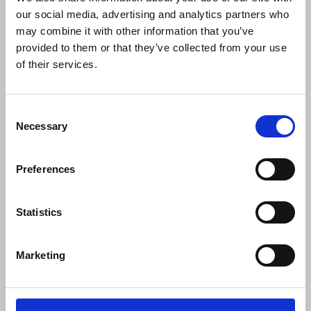
our social media, advertising and analytics partners who
info@displayshop.dk
may combine it with other information that you’ve
CVR-nr: 15 77 42 82
provided to them or that they’ve collected from your use
of their services.
Consent
Necessary
Selection
Tilmeld nyhedsbrev
Preferences
Tilmeld dig vores nyhedsbrev og modtag eksklusive tilbud og nyheder i
shoppen. Du kan til en hver tid afmelde igen.
Statistics
Marketing
Vi bruger MailChimp som vores markedsføringsplatform. Ved tilmelding
bekræfter du, at du er inforstået med at dine data bliver overført til
MailChimp. Læs MailChimps privatlivspolitik
her
.