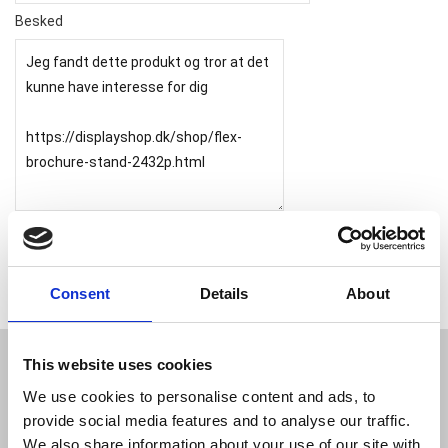
Besked
Consent
Details
About
This website uses cookies
JL Gruppen Salg/Display ApS
We use cookies to personalise content and ads, to
Østbanegade 103, 2100 københavn Ø
provide social media features and to analyse our traffic.
Tlf. 39 18 19 17
We also share information about your use of our site with