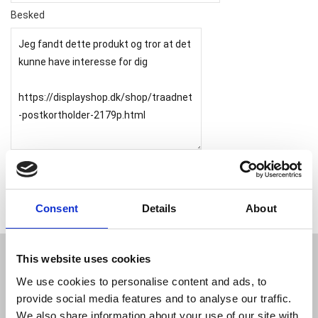
Besked
Consent
Details
About
This website uses cookies
JL Gruppen Salg/Display ApS
We use cookies to personalise content and ads, to
Østbanegade 103, 2100 københavn Ø
provide social media features and to analyse our traffic.
Tlf. 39 18 19 17
We also share information about your use of our site with