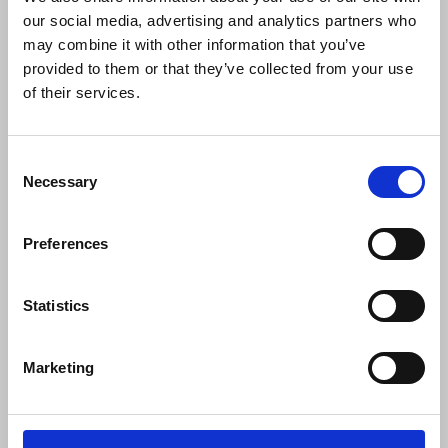
our social media, advertising and analytics partners who
info@displayshop.dk
may combine it with other information that you’ve
CVR-nr: 15 77 42 82
provided to them or that they’ve collected from your use
of their services.
Consent
Necessary
Selection
Tilmeld nyhedsbrev
Preferences
Tilmeld dig vores nyhedsbrev og modtag eksklusive tilbud og nyheder i
shoppen. Du kan til en hver tid afmelde igen.
Statistics
Marketing
Vi bruger MailChimp som vores markedsføringsplatform. Ved tilmelding
bekræfter du, at du er inforstået med at dine data bliver overført til
MailChimp. Læs MailChimps privatlivspolitik
her
.