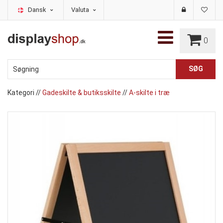
Dansk
Valuta
0
Kategori
//
Gadeskilte & butiksskilte
//
A-skilte i træ