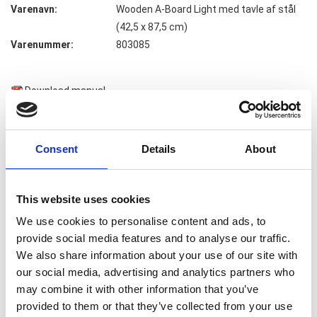
Varenavn:
Wooden A-Board Light med tavle af stål
(42,5 x 87,5 cm)
Varenummer:
803085
Download manual
1.125,00
DKK
Pris pr stk v.
1
stk.
(eks. moms)
Consent
Details
About
This website uses cookies
We use cookies to personalise content and ads, to
Lys Bøgetræ (42,5 x 87,5 cm ) mål på selve tavle overflade ( se
provide social media features and to analyse our traffic.
pdf. for flere mål )
We also share information about your use of our site with
A-skilt fremstillet i lyst bøgetræ. Skiltet er monteret med sorte
our social media, advertising and analytics partners who
ståltavler, som kan bruges både som skrivetavle og magnettavle.
may combine it with other information that you’ve
Skiltet er til indendørs og udendørs brug. inkl.magnetlomme
provided to them or that they’ve collected from your use